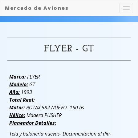
Mercado de Aviones
Toggl
navig
FLYER - GT
Marca:
FLYER
Modelo:
GT
Año:
1993
Total Real:
Motor:
ROTAX 582 NUEVO- 150 hs
Hélice:
Madera PUSHER
Planeador Detalles:
Tela y buloneria nuevas- Documentacion al dia-